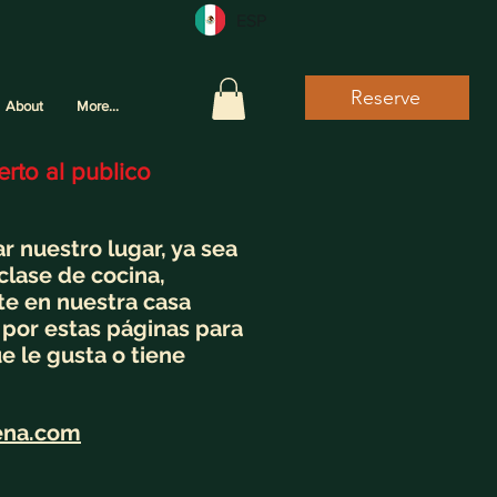
ESP
Reserve
About
More...
rto al publico
 nuestro lugar, ya sea
clase de cocina,
nte en nuestra casa
or estas páginas para
e le gusta o tiene
ena.com