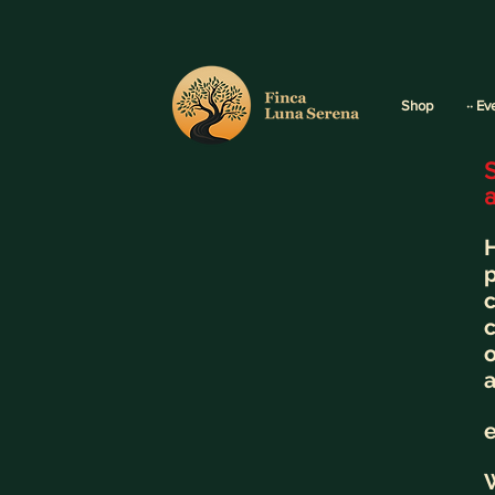
Shop
·· Ev
H
p
c
o
a
e