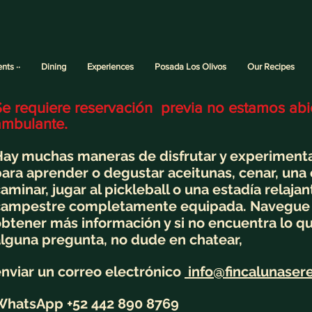
ents ··
Dining
Experiences
Posada Los Olivos
Our Recipes
Se requiere
reservación
previa no estamos abie
ambulante.
ay muchas maneras de disfrutar y experimentar
ara aprender o degustar aceitunas, cenar, una 
aminar, jugar al pickleball o una estadía relaja
campestre completamente equipada. Navegue p
btener más información y si no encuentra lo qu
lguna pregunta, no dude en chatear,
nviar un correo electrónico
info@fincalunaser
WhatsApp +52 442 890 8769