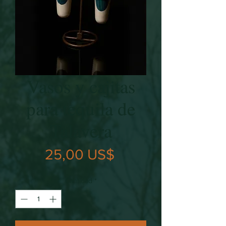
Vasos y cajitas
para tequila de
Talavera
Precio
25,00 US$
Cantidad
*