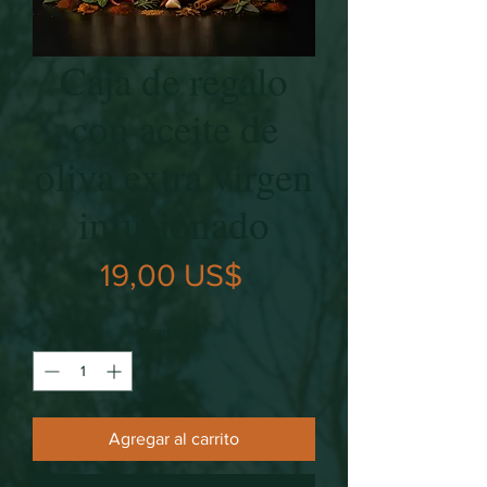
Caja de regalo
con aceite de
oliva extra virgen
infusionado
Precio
19,00 US$
Cantidad
*
Agregar al carrito