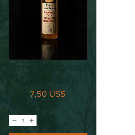
Repelente natural
de mosquitos
Precio
7,50 US$
Cantidad
*