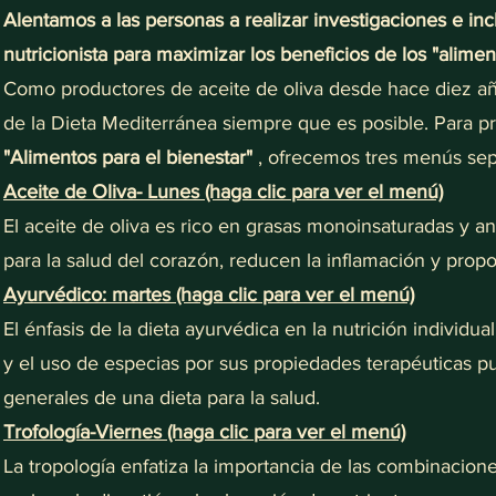
Alentamos a las personas a realizar investigaciones e inc
nutricionista para maximizar los beneficios de los "alimen
Como productores de aceite de oliva desde hace diez añ
de la Dieta Mediterránea siempre que es posible. Para 
"Alimentos para el bienestar"
, ofrecemos tres menús sep
Aceite de Oliva- Lunes (haga clic para ver el menú)
El aceite de oliva es rico en grasas monoinsaturadas y a
para la salud del corazón, reducen la inflamación y prop
Ayurvédico: martes (haga clic para ver el menú)
El énfasis de la dieta ayurvédica en la nutrición individua
y el uso de especias por sus propiedades terapéuticas p
generales de una dieta para la salud.
Trofología-Viernes (haga clic para ver el menú)
La tropología enfatiza la importancia de las combinacio