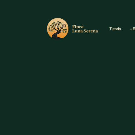
Tienda
·· 