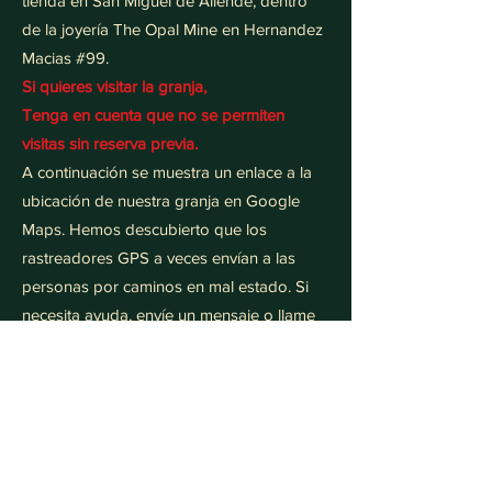
tienda en San Miguel de Allende, dentro
de la joyería The Opal Mine en Hernandez
Macias #99.
Si quieres visitar la granja,
Tenga en cuenta que no se permiten
visitas sin reserva previa.
A continuación se muestra un enlace a la
ubicación de nuestra granja en Google
Maps. Hemos descubierto que los
rastreadores GPS a veces envían a las
personas por caminos en mal estado. Si
necesita ayuda, envíe un mensaje o llame
al WhatsApp
+524428908769
Ubicación, Ubicación
Reservar ahora