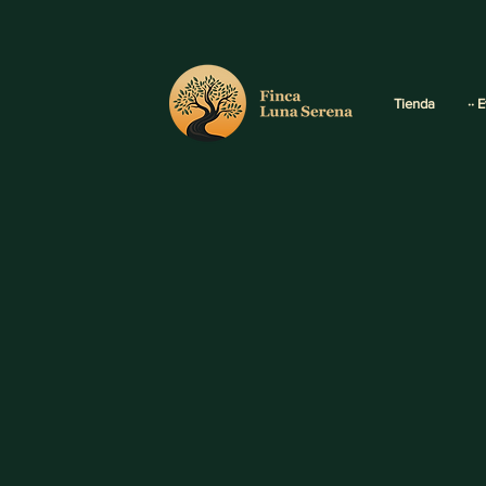
Tienda
·· 